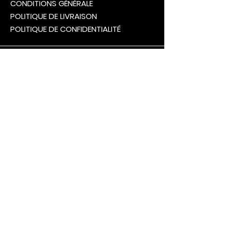
CONDITIONS GÉNÉRALE
POLITIQUE DE LIVRAISON
POLITIQUE DE CONFIDENTIALITÉ
SUBSCRIBE TO OUR NEWSLETTER
and receive 18% off your next purchase
(valid only on regular priced products)
© 2025 Corpa Flora. All rights reserved.