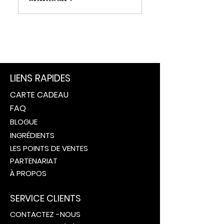
Chez Corpa Flora, aucun de
nos produits fins n’est
testé sur les animaux, et
nous ne faisons aucun test
animal pour nos
LIENS RAPIDES
ingrédients.
CARTE CADEAU
FAQ
BLOGUE
INGRÉDIENTS
LES POINTS DE VENTES
PARTENARIAT
À PROPOS
SERVICE CLIENTS
CONTACTEZ -NOUS