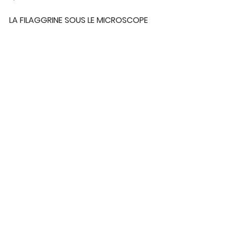
LA FILAGGRINE SOUS LE MICROSCOPE
On peut observer par coloration 
immunohistochimique, la protéine 
de la filaggrine (en brun) sur une 
section histologique d’une peau 
humaine normale et saine.