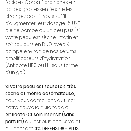
faciales Corpa Flora riches en 
acides gras essentiels, ne les 
changez pas ! il  vous suffit 
d’augmenter leur dosage  à UNE 
pleine pompe ou un peu plus (si 
votre peau est sèche) matin et 
soir toujours en DUO avec ½ 
pompe environ de nos sérums 
amplificateurs d’hydratation 
(Antidote HB5 ou H+ sous forme 
d’un gel). 
Si votre peau est toutefois très 
sèche et même eczémateuse, 
nous vous conseillons d’utiliser 
notre nouvelle huile faciale 
Antidote 04 soin intensif (sans 
parfum) 
qui est plus occlusive et 
qui contient 
4% DEFENSIL® - PLUS
.