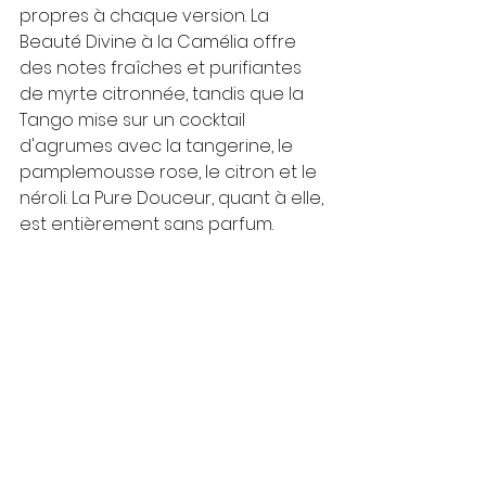
propres à chaque version. La 
Beauté Divine à la Camélia offre 
des notes fraîches et purifiantes 
de myrte citronnée, tandis que la 
Tango mise sur un cocktail 
d'agrumes avec la tangerine, le 
pamplemousse rose, le citron et le 
néroli. La Pure Douceur, quant à elle, 
est entièrement sans parfum.
Le bon moment dans votre routine 
au gym
Pour une efficacité maximale, 
intégrez votre Beauté Divine au 
bon moment :
Laissez redescendre la 
température : attendez 10 à 15 
minutes après l'entraînement 
pour arrêter de transpirer.