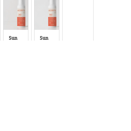
Sun 
Sun 
Milk 
Milk 
SPF30
SPF50
CA$44.00
CA$47.00
Acheter
Acheter
Antid
Antid
Antid