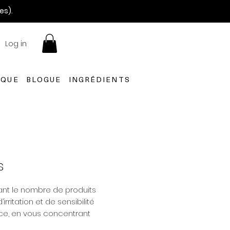
es).
Log in
IQUE
BLOGUE
INGRÉDIENTS
s
ant le nombre de produits
rritation et de sensibilité
ace, en vous concentrant