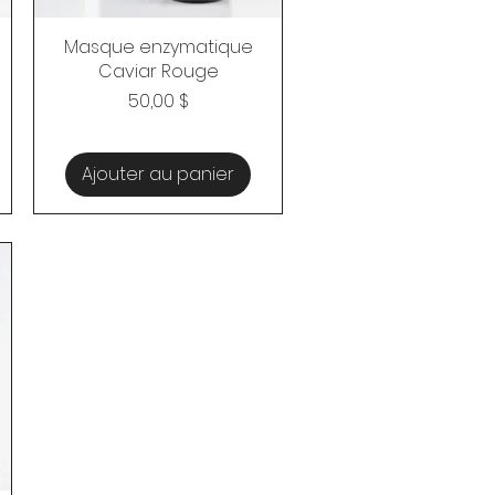
Masque enzymatique
Aperçu rapide
Caviar Rouge
Prix
50,00 $
Ajouter au panier