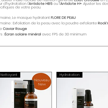
r d’hydratation l’
Antidote HB5
ou l’
Antidote H+
. Ajuster les 
cifiques de votre peau.
semaine, Le masque hydratant
FLORE DE PEAU
emaine : Exfoliation de la peau avec la poudre exfoliante
Rock’
ue
Caviar Rouge
s :
Écran solaire minéral
avec FPS de 30 minimum
Nettoyant
Hydratation