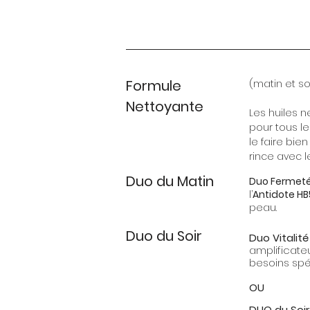
Formule
(matin et soi
Nettoyante
Les huiles n
pour tous l
le faire bie
rince avec 
Duo du Matin
Duo Fermet
l’
Antidote HB
peau.
Duo du Soir
Duo Vitalité
amplificateu
besoins spé
OU
DUO du Soir