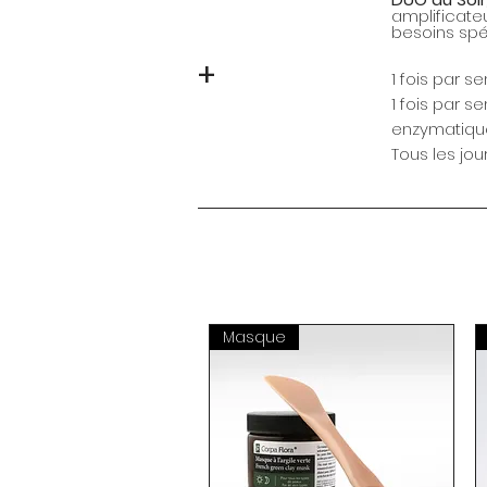
amplificateu
besoins spé
+
1 fois par 
1 fois par s
enzymatiq
Tous les jour
Masque