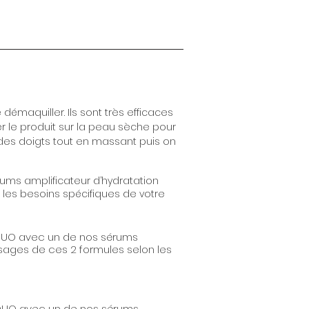
démaquiller. Ils sont très efficaces
r le produit sur la peau sèche pour
t des doigts tout en massant puis on
ms amplificateur d’hydratation
 les besoins spécifiques de votre
n DUO avec un de nos sérums
dosages de ces 2 formules selon les
UO avec un de nos sérums