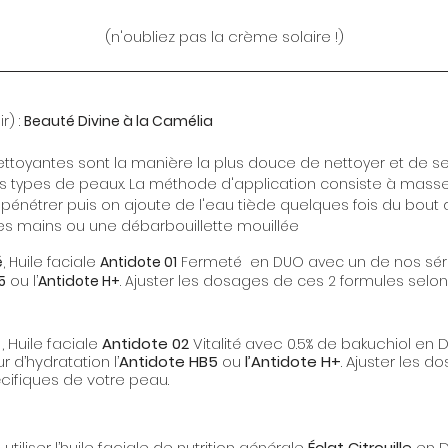
(n'oubliez pas la crème solaire !)
r) :
Beauté Divine à la Camélia
ettoyantes sont la manière la plus douce de nettoyer et de se 
es types de peaux. La méthode d'application consiste à masse
n pénétrer puis on ajoute de l'eau tiède quelques fois du bou
les mains ou une débarbouillette mouillée
é
, Huile faciale
Antidote 01
Fermeté en DUO avec un de nos séru
5
ou l’
Antidote H+
. Ajuster les dosages de ces 2 formules selon
, Huile faciale
Antidote 02
Vitalité avec 0.5% de bakuchiol e
r d’hydratation l’
Antidote HB5
ou
l’Antidote H+
. Ajuster les 
cifiques de votre peau.
, utiliser l’huile faciale de nutrition générale
Éclat Citrouille
en D