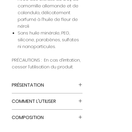
camomille allemande et de
calendula, délicatement
parfumé à l’huile de fleur de
néroli
Sans huile minérale, PEG,
silicone, parabènes, sulfates
ni nanoparticules.
PRÉCAUTIONS : En cas d’irritation,
cesser l’utilisation du produit.
PRÉSENTATION
Cet
Antidote ultra-apaisant
aide
COMMENT L'UTILISER
à lutter contre les symptômes
cliniques de l’
hypersensibilité
Utilisez matin et soir en
cutanée
— notamment les
COMPOSITION
combinaison avec notre
rougeurs
et les
sensations
sérum amplificateur de
d’échauffement
— tout en
CAMELLIA OLEIFERA (CAMELLIA) SEED
soins
(Antidote
Hb5
).