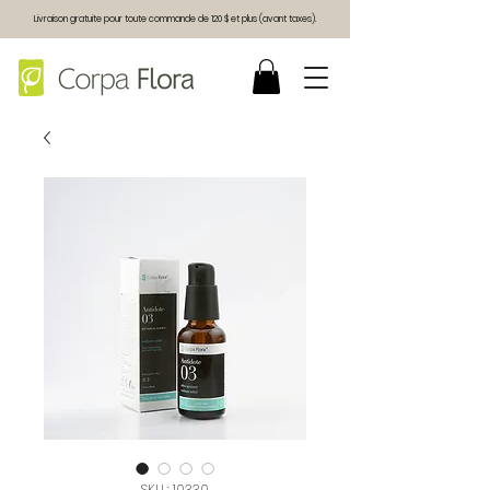
Livraison gratuite pour toute commande de 120 $ et plus (avant taxes).
SKU : 10330