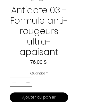
Antidote 03 -
Formule anti-
rougeurs
ultra-
apaisant
Prix
76,00 $
Quantité
*
Ajouter au panier