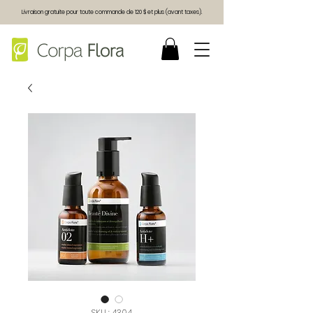
Livraison gratuite pour toute commande de 120 $ et plus (avant taxes).
SKU : 4304