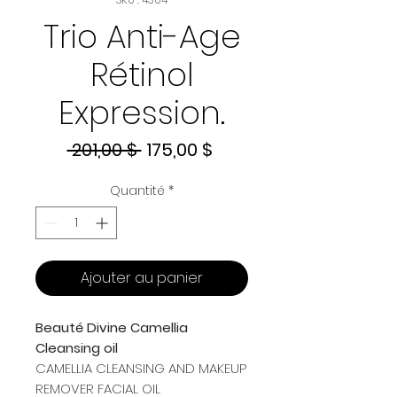
Trio Anti-Age
Rétinol
Expression.
Prix
Prix
 201,00 $ 
175,00 $
original
promotionnel
Quantité
*
Ajouter au panier
Beauté Divine Camellia
Cleansing oil
CAMELLIA CLEANSING AND MAKEUP
REMOVER FACIAL OIL