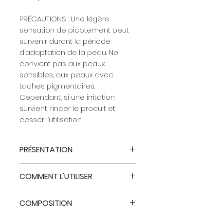
PRÉCAUTIONS : Une légère
sensation de picotement peut
survenir durant la période
d’adaptation de la peau. Ne
convient pas aux peaux
sensibles, aux peaux avec
taches pigmentaires.
Cependant, si une irritation
survient, rincer le produit et
cesser l’utilisation.
PRÉSENTATION
C’est une routine complète et
COMMENT L'UTILISER
sans effort qui
nettoie
,
illumine
et
renouvelle visiblement
JOUR
l’apparence de la peau pour un
COMPOSITION
Appliquez 2 à 3 pompes du
teint
plus lisse
,
plus affiné
et
plus
produit sur peau sèche, avec